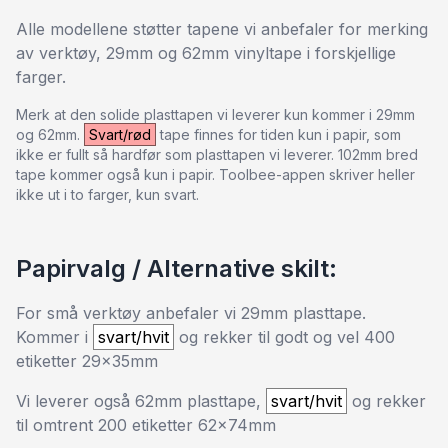
Alle modellene støtter tapene vi anbefaler for merking
av verktøy, 29mm og 62mm vinyltape i forskjellige
farger.
Merk at den solide plasttapen vi leverer kun kommer i 29mm
og 62mm.
Svart/rød
tape finnes for tiden kun i papir, som
ikke er fullt så hardfør som plasttapen vi leverer. 102mm bred
tape kommer også kun i papir. Toolbee-appen skriver heller
ikke ut i to farger, kun svart.
Papirvalg / Alternative skilt:
For små verktøy anbefaler vi 29mm plasttape.
Kommer i
svart/hvit
og rekker til godt og vel 400
etiketter 29x35mm
Vi leverer også 62mm plasttape,
svart/hvit
og rekker
til omtrent 200 etiketter 62x74mm